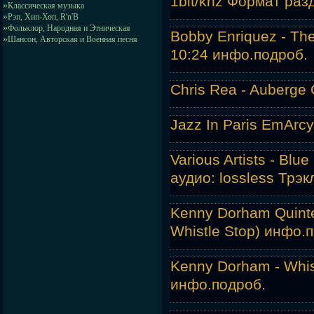
1bit/khz Формат разд
»
Классическая музыка
»
Рэп, Хип-Хоп, R'n'B
»
Фольклор, Народная и Этническая
Bobby Enriquez - The
»
Шансон, Авторская и Военная песня
10:24 инфо.
подроб.
Chris Rea - Auberge
Jazz In Paris EmArcy
Various Artists - Blu
аудио: lossless Трэ
Kenny Dorham Quinte
Whistle Stop) инфо.
п
Kenny Dorham - Whis
инфо.
подроб.