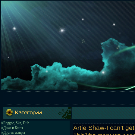
»
Reggae, Ska, Dub
Artie Shaw-I can't g
»
Джаз и Блюз
»
Другие жанры