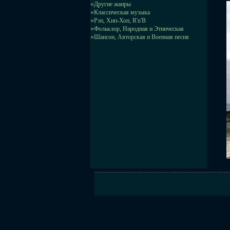
»
Другие жанры
»
Классическая музыка
»
Рэп, Хип-Хоп, R'n'B
»
Фольклор, Народная и Этническая
»
Шансон, Авторская и Военная песня