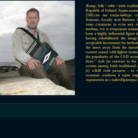
Жанр: folk / celtic / irish trad
Republic of Ireland Аудио коде
256Если вы когда-нибудь с
Dannan, Arcady или Buttons 
тоже слышали (а если нет, 
вообще, это ж очередная живая 
been a highly influential figure 
having rehabilitated the image
acceptable instrument for inclusi
the move away from the musett
sweeter sound with lighter tremol
the popularity of the C#/D acco
draw" style (in contrast to th
system among Irish traditional 
(c) wikiВ этой раздаче - то
сольных альбома и один па
скрипачом из слайгоПримеры 