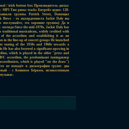
itional / irish button box Производитель диска:
к: MP3 Тип рипа: tracks Битрейт аудио: 128-
лышали группы Patrick Street, Dаиящкe
& Bows - то аккордеониста Jackie Daly вы
то послушайте, это хорошие группы) Да и
легенда:Since the mid-1970s, Jackie Daly has
in traditional musicайсяк, widely credited with
 of the accordion and establishing it as an
on in the line-up of concert groups He launched
e tuning of the 1950s and 1960s towards a
o He has also fostered a significant upswing in
rdion, which is played in the older "press and
e B/C accordion, the predominant tuningаквср
accordionists, which is played "on the draw")
 что не попадёт в дискографии групп: два
рный - с Кевином Бёрком, великолепным
музыки:.