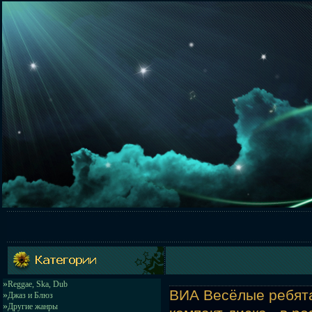
»
Reggae, Ska, Dub
ВИА Весёлые ребята 
»
Джаз и Блюз
»
Другие жанры