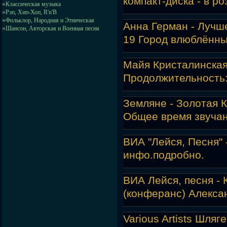
компакт-диска - в р
»
Классическая музыка
»
Рэп, Хип-Хоп, R'n'B
»
Фольклор, Народная и Этническая
Анна Герман - Лучш
»
Шансон, Авторская и Военная песня
19 Город влюблённы
Майя Кристалинская 
Продолжительность: 
Земляне - Золотая К
Общее время звучан
ВИА "Лейся, Песня" 
инфо.
подробно.
ВИА Лейся, песня - 
(конферанс) Алекса
Various Artists Шля