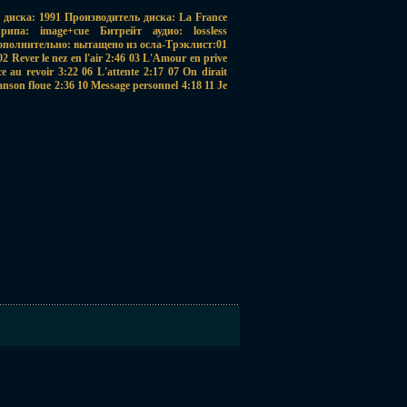
диска: 1991 Производитель диска: La France
па: image+cue Битрейт аудио: lossless
ополнительно: вытащено из осла-Трэклист:01
2 Rever le nez en l'air 2:46 03 L'Amour en prive
e au revoir 3:22 06 L'attente 2:17 07 On dirait
nson floue 2:36 10 Message personnel 4:18 11 Je