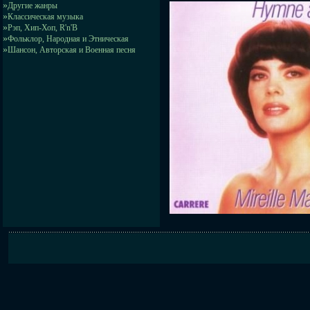
»
Другие жанры
»
Классическая музыка
»
Рэп, Хип-Хоп, R'n'B
»
Фольклор, Народная и Этническая
»
Шансон, Авторская и Военная песня