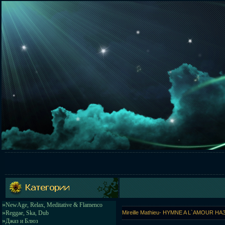
»
NewAge, Relax, Meditative & Flamenco
»
Reggae, Ska, Dub
Mireille Mathieu- HYMNE A L`AMOUR
»
Джаз и Блюз