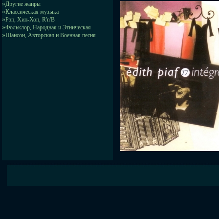
»
Другие жанры
»
Классическая музыка
»
Рэп, Хип-Хоп, R'n'B
»
Фольклор, Народная и Этническая
»
Шансон, Авторская и Военная песня