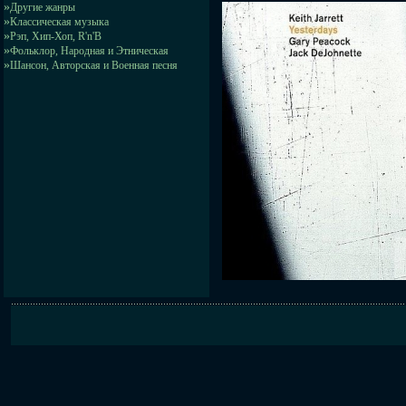
»
Другие жанры
»
Классическая музыка
»
Рэп, Хип-Хоп, R'n'B
»
Фольклор, Народная и Этническая
»
Шансон, Авторская и Военная песня