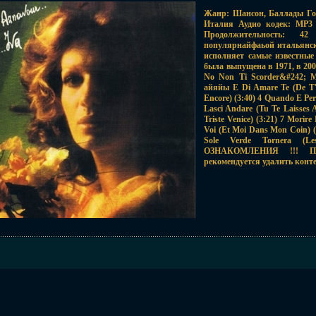
Жанр: Шансон, Баллады Год
Италия Аудио кодек: MP3 
Продолжительность: 4
популярнайфаьой итальянс
исполняет самые известны
была выпущена в 1971, в 20
No Non Ti Scorder&#242; Ma
айяйы E Di Amare Te (De T'A
Encore) (3:40) 4 Quando E Per
Lasci Andare (Tu Te Laisses A
Triste Venice) (3:21) 7 Morir
Voi (Et Moi Dans Mon Coin) (4
Sole Verde Tornera (L
ОЗНАКОМЛЕНИЯ !!! Пос
рекомендуется удалить конт