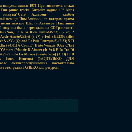
 выпуска диска: 1971 Производитель диска:
Тип рипа: tracks Битрейт аудио: 192 kbps
2 минуты"Caro Aznavour" - альбом
кой певицы Ивы Заникки, на котором прима
е песни маэстро Шарля Азнавура Пластинка
01 году она была переиздана на CDТрэклист:1
i (Non, Je N'Ai Rien Oubli&#233;) (7:28) 2
voir Aim&#233;e) (3:27) 3 Ieri S&#236; (Hier
ch&#233; (Quand Et Puis Pourquoi?) (2:33) 5 Ti
ller) (4:01) 6 Com'E' Triste Venezia (Que C'Est
e D'Amore (Mourir D'Aimer) (4:19) 8 E Io Tra Di
:26) 9 Solo La Musica (Sainte Sara) (3:13) 10 Il
es Jours Heureux) (5:30)ТОЛЬКО ДЛЯ
ле акжяепрослушивания настоятельно
ент этот релиз ТОЛЬКО для ресурса .