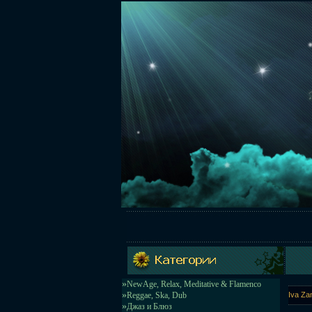
»
NewAge, Relax, Meditative & Flamenco
»
Reggae, Ska, Dub
Iva Za
»
Джаз и Блюз