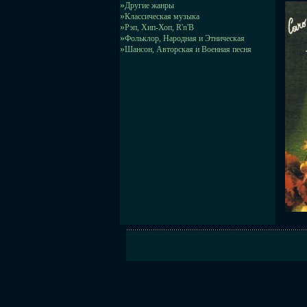
»
Другие жанры
»
Классическая музыка
»
Рэп, Хип-Хоп, R'n'B
»
Фольклор, Народная и Этническая
»
Шансон, Авторская и Военная песня