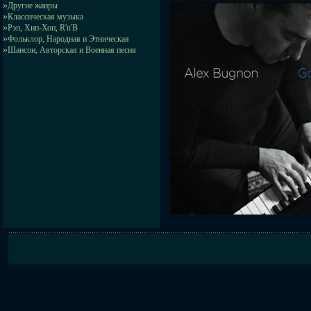
»
Другие жанры
»
Классическая музыка
»
Рэп, Хип-Хоп, R'n'B
»
Фольклор, Народная и Этническая
»
Шансон, Авторская и Военная песня