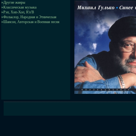
»
Другие жанры
»
Классическая музыка
»
Рэп, Хип-Хоп, R'n'B
»
Фольклор, Народная и Этническая
»
Шансон, Авторская и Военная песня