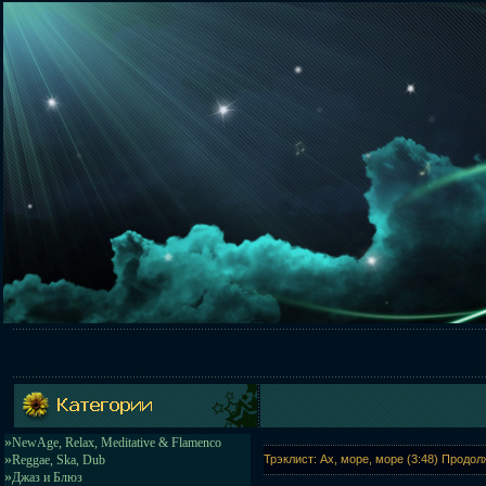
»
NewAge, Relax, Meditative & Flamenco
»
Reggae, Ska, Dub
Трэклист: Ах, море, море (3:48) Продол
»
Джаз и Блюз