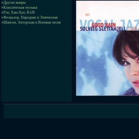
»
Другие жанры
»
Классическая музыка
»
Рэп, Хип-Хоп, R'n'B
»
Фольклор, Народная и Этническая
»
Шансон, Авторская и Военная песня