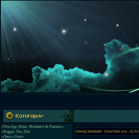
»
NewAge, Relax, Meditative & Flamenco
»
Reggae, Ska, Dub
Solveig Slettahjell - Good Rain you - 01:
»
Джаз и Блюз