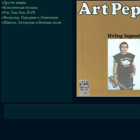
»
Другие жанры
»
Классическая музыка
»
Рэп, Хип-Хоп, R'n'B
»
Фольклор, Народная и Этническая
»
Шансон, Авторская и Военная песня