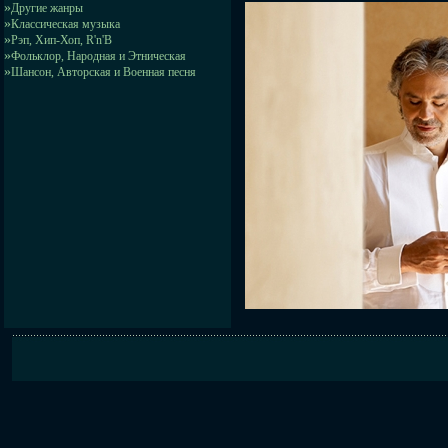
»
Другие жанры
»
Классическая музыка
»
Рэп, Хип-Хоп, R'n'B
»
Фольклор, Народная и Этническая
»
Шансон, Авторская и Военная песня