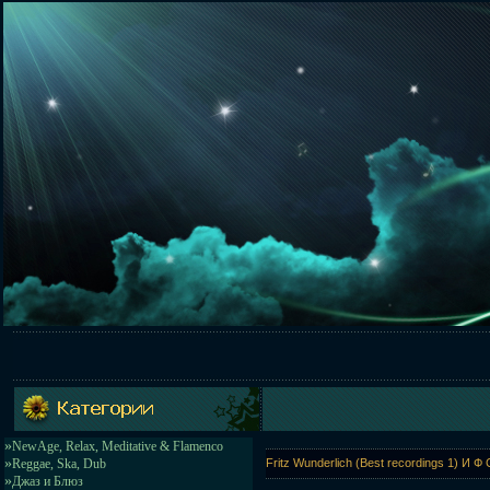
»
NewAge, Relax, Meditative & Flamenco
»
Reggae, Ska, Dub
Fritz Wunderlich (Best recordings 1) И Ф
»
Джаз и Блюз