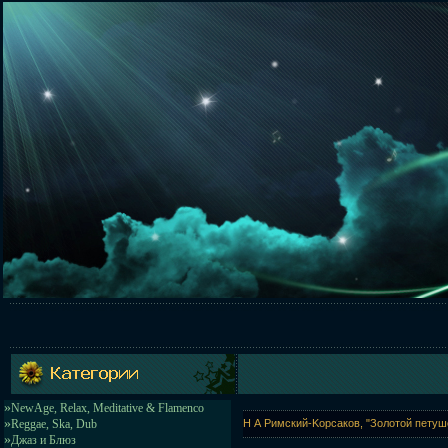
»
NewAge, Relax, Meditative & Flamenco
»
Reggae, Ska, Dub
Н А Римский-Kорсаков, "Золотой петушок
»
Джаз и Блюз