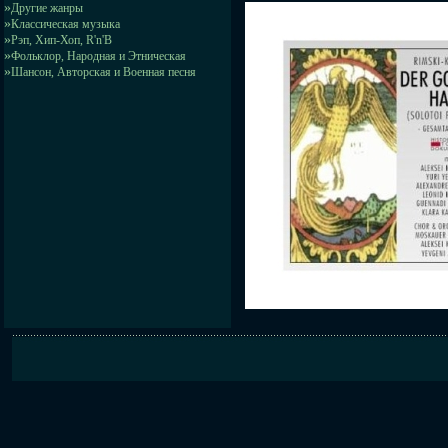
»
Другие жанры
»
Классическая музыка
»
Рэп, Хип-Хоп, R'n'B
»
Фольклор, Народная и Этническая
»
Шансон, Авторская и Военная песня