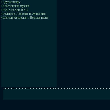
»
Другие жанры
»
Классическая музыка
»
Рэп, Хип-Хоп, R'n'B
»
Фольклор, Народная и Этническая
»
Шансон, Авторская и Военная песня