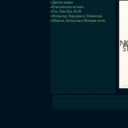
»
Другие жанры
»
Классическая музыка
»
Рэп, Хип-Хоп, R'n'B
»
Фольклор, Народная и Этническая
»
Шансон, Авторская и Военная песня