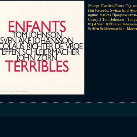
Жанр: Classical/Piano Год в
Hut Records, Switzerland Ау
аудио: lossless Продолжител
Carny 2 Tom Johnson - Tango 
#1) 4 Sven &#197;ke Johansso
Steffen Schleiermacher - klavie