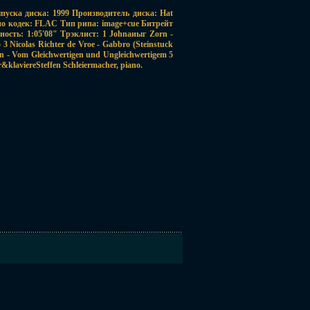
ыпуска диска: 1999 Производитель диска: Hat
дио кодек: FLAC Тип рипа: image+cue Битрейт
ьность: 1:05'08" Трэклист: 1 Johnаиыг Zorn -
3 Nicolas Richter de Vroe - Gabbro (Steinstuck
n - Vom Gleichwertigen und Ungleichwertigem 5
r&klaviereSteffen Schleiermacher, piano.