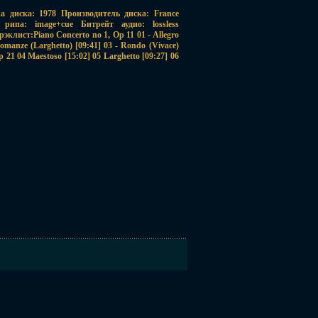
ка диска: 1978 Производитель диска: France
ипа: image+cue Битрейт аудио: lossless
клист:Piano Concerto no 1, Op 11 01 - Allegro
omanze (Larghetto) [09:41] 03 - Rondo (Vivace)
p 21 04 Maestoso [15:02] 05 Larghetto [09:27] 06