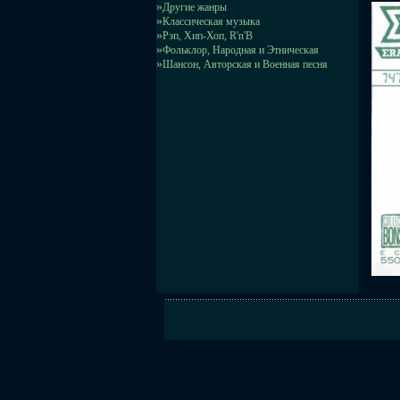
»
Другие жанры
»
Классическая музыка
»
Рэп, Хип-Хоп, R'n'B
»
Фольклор, Народная и Этническая
»
Шансон, Авторская и Военная песня