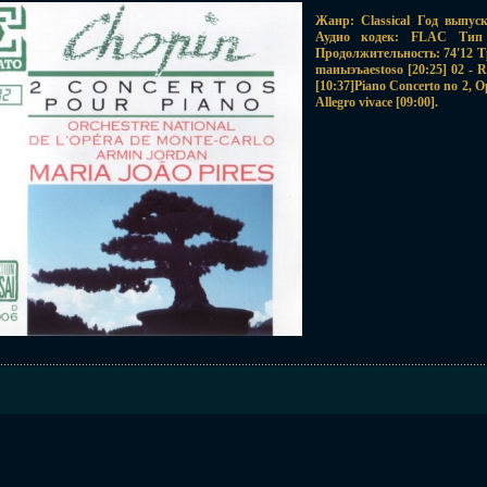
Жанр: Classical Год выпус
Аудио кодек: FLAC Тип р
Продолжительность: 74'12 Трэ
mаиыэъaestoso [20:25] 02 - R
[10:37]Piano Concerto no 2, O
Allegro vivace [09:00].