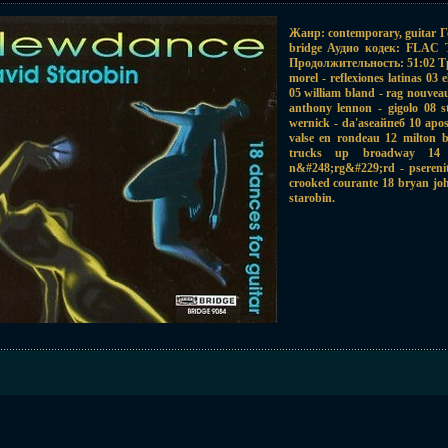
Жанр: contemporary, guitar 
bridge Аудио кодек: FLAC Т
Продолжительность: 51:02 Трэк
morel - reflexiones latinas 03 
05 william bland - rag nouvea
anthony lennon - gigolo 08 s
wernick - da'aseайпеб 10 apos
valse en rondeau 12 milton b
trucks up broadway 14 
n&#248;rg&#229;rd - pserenit
crooked courante 18 bryan jo
starobin.