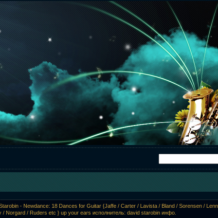
Starobin - Newdance: 18 Dances for Guitar {Jaffe / Carter / Lavista / Bland / Sorensen / Lenno
 / Norgard / Ruders etc } up your ears исполнитель: david starobin инфо.