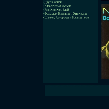
»
Другие жанры
»
Классическая музыка
»
Рэп, Хип-Хоп, R'n'B
»
Фольклор, Народная и Этническая
»
Шансон, Авторская и Военная песня