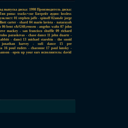
Год выпуска диска: 1998 Производитель диска:
ип рипа: tracks+cue Битрейт аудио: lossless
лист: 01 stephen jaffe - spinoff 02аиьбг jorge
elliott carter - shard 04 mario lavista - natarayah
u 06 bent s&#248;rensen - angelus waltz 07 john
teve mackey - san francisco shuffle 09 richard
tolos paraskevas - chase dance 11 john duarte -
abbitt - danci 13 michael starobin - the snoid
jonathan harvey - sufi dance 15 per
a 16 poul ruders - chaconne 17 paul lansky -
hanson - open up your ears исполнитель: david