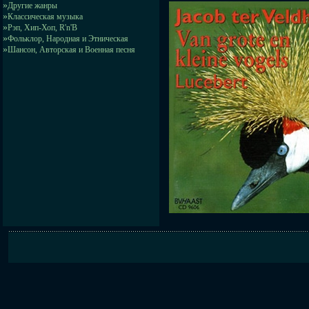
»
Другие жанры
»
Классическая музыка
»
Рэп, Хип-Хоп, R'n'B
»
Фольклор, Народная и Этническая
»
Шансон, Авторская и Военная песня