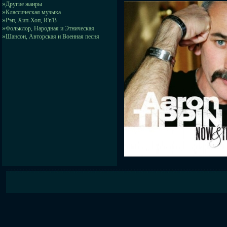
»
Другие жанры
»
Классическая музыка
»
Рэп, Хип-Хоп, R'n'B
»
Фольклор, Народная и Этническая
»
Шансон, Авторская и Военная песня