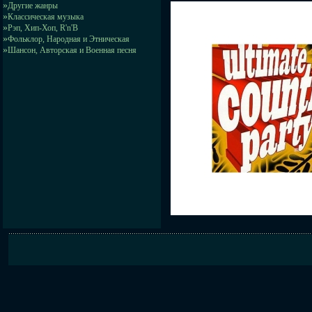
»
Другие жанры
»
Классическая музыка
»
Рэп, Хип-Хоп, R'n'B
»
Фольклор, Народная и Этническая
»
Шансон, Авторская и Военная песня