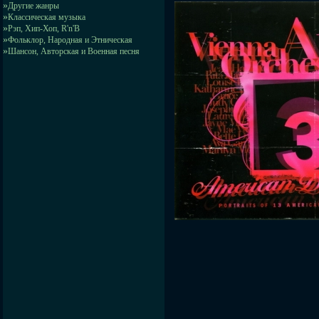
»
Другие жанры
»
Классическая музыка
»
Рэп, Хип-Хоп, R'n'B
»
Фольклор, Народная и Этническая
»
Шансон, Авторская и Военная песня