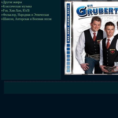
»
Другие жанры
»
Классическая музыка
»
Рэп, Хип-Хоп, R'n'B
»
Фольклор, Народная и Этническая
»
Шансон, Авторская и Военная песня