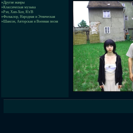
»
Другие жанры
»
Классическая музыка
»
Рэп, Хип-Хоп, R'n'B
»
Фольклор, Народная и Этническая
»
Шансон, Авторская и Военная песня