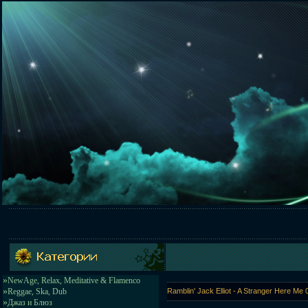
»
NewAge, Relax, Meditative & Flamenco
»
Reggae, Ska, Dub
Ramblin' Jack Elliot - A Stranger Here Me
»
Джаз и Блюз