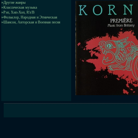
»
Другие жанры
»
Классическая музыка
»
Рэп, Хип-Хоп, R'n'B
»
Фольклор, Народная и Этническая
»
Шансон, Авторская и Военная песня