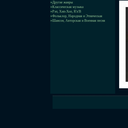
»
Другие жанры
»
Классическая музыка
»
Рэп, Хип-Хоп, R'n'B
»
Фольклор, Народная и Этническая
»
Шансон, Авторская и Военная песня