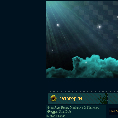
»
NewAge, Relax, Meditative & Flamenco
»
Reggae, Ska, Dub
Mari B
»
Джаз и Блюз