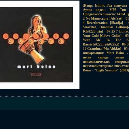
Жанр: Ethnic Год выпуска 
Аудио кодек: MP3 Тип р
Продолжительность: 64:04 Трэк
2 No Mаиюсьore [Ale Sat] - 0
4 Reverberation [Skadja] -
Vuovttat, Duodalas Calbmi
K&#225;trin] - 07:25 7 Lunac
Your Gold [Gilvve Gollat] - 
With Me To The Sacr
Bassiv&#225;rr&#225;i) - 06:5
12 Grandma [Mu Ahkku] - 05:3
информация: Mari Boine -
песен народа саами (
психоделических северн
неизглааквжэдимое впечатле
Boine - "Eigth Seasons" (2003)