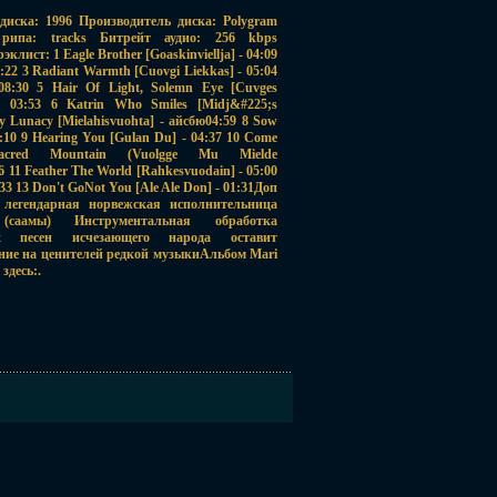
диска: 1996 Производитель диска: Polygram
ипа: tracks Битрейт аудио: 256 kbps
лист: 1 Eagle Brother [Goaskinviellja] - 04:09
1:22 3 Radiant Warmth [Cuovgi Liekkas] - 05:04
 08:30 5 Hair Of Light, Solemn Eye [Cuvges
]- 03:53 6 Katrin Who Smiles [Midj&#225;s
y Lunacy [Mielahisvuohta] - айсбю04:59 8 Sow
05:10 9 Hearing You [Gulan Du] - 04:37 10 Come
ed Mountain (Vuolgge Mu Mielde
6 11 Feather The World [Rahkesvuodain] - 05:00
3 13 Don't GoNot You [Ale Ale Don] - 01:31Доп
 легендарная норвежская исполнительница
саамы) Инструментальная обработка
ых песен исчезающего народа оставит
ние на ценителей редкой музыкиАльбом Mari
 здесь:.