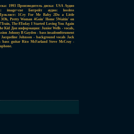
ска: 1993 Производитель диска: USA Аудио
image+cue Битрейт аудио: lossless
Трэклист: 1Cry For Me Baby 2Do a Little
 3Oh, Pretty Woman 4Goin' Home 5Waitin' on
 7Train, The 8Today I Started Loving You Again
he Kid Доп информация: Junior Wells - vocals,
ussion Johnny B Gayden - bass insаймвбtrument
n Jacqueline Johnson - background vocals Jack
- bass guitar Rico McFarland Steve McCray -
xophone.