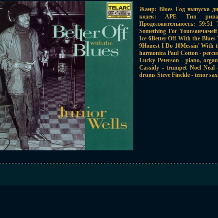
Жанр: Blues Год выпуска ди
кодек: APE Тип рипа: 
Продолжительность: 59:51 
Something For Yoursаичамelf
Ice 6Better Off With the Blues
9Honest I Do 10Messin' With t
harmonica Paul Cotton - perc
Lucky Peterson - piano, orga
Cassidy - trumpet Noel Neal 
drums Steve Finckle - tenor sa