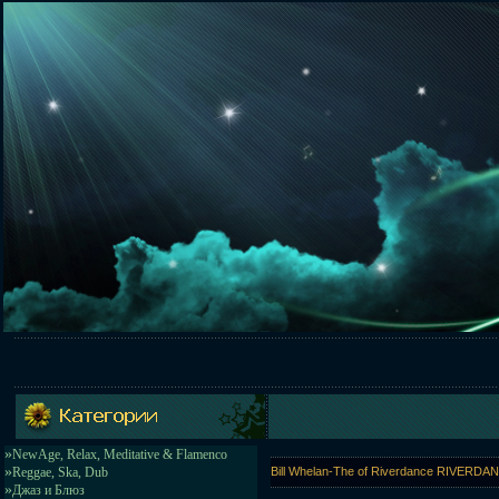
»
NewAge, Relax, Meditative & Flamenco
»
Reggae, Ska, Dub
Bill Whelan-The of Riverdance RIVERDA
»
Джаз и Блюз