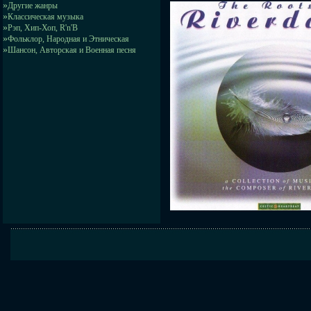
»
Другие жанры
»
Классическая музыка
»
Рэп, Хип-Хоп, R'n'B
»
Фольклор, Народная и Этническая
»
Шансон, Авторская и Военная песня