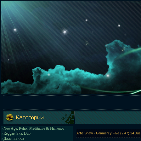
»
NewAge, Relax, Meditative & Flamenco
»
Reggae, Ska, Dub
Artie Shaw - Gramercy Five (2:47) 24 Just
»
Джаз и Блюз