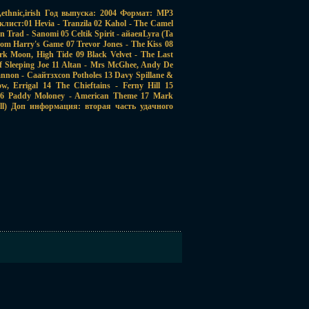
,ethnic,irish Год выпуска: 2004 Формат: MP3
лист:01 Hevia - Tranzila 02 Kahol - The Camel
n Trad - Sanomi 05 Celtik Spirit - айаеяLyra (Ta
om Harry's Game 07 Trevor Jones - The Kiss 08
rk Moon, High Tide 09 Black Velvet - The Last
f Sleeping Joe 11 Altan - Mrs McGhee, Andy De
annon - Caайтзхcon Potholes 13 Davy Spillane &
, Errigal 14 The Chieftains - Ferny Hill 15
 16 Paddy Moloney - American Theme 17 Mark
Call) Доп информация: вторая часть удачного