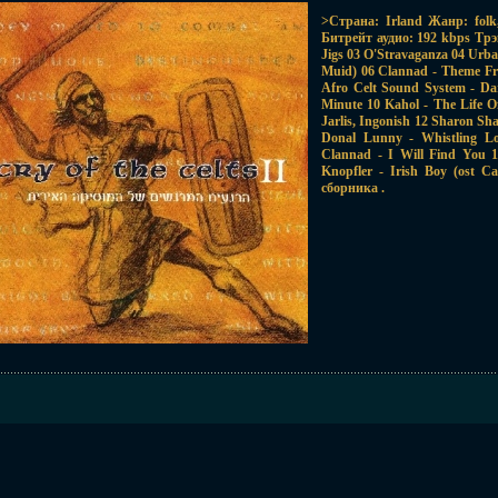
>Страна: Irland Жанр: folk
Битрейт аудио: 192 kbps Трэк
Jigs 03 O'Stravaganza 04 Urba
Muid) 06 Clannad - Theme Fr
Afro Celt Sound System - Da
Minute 10 Kahol - The Life O
Jarlis, Ingonish 12 Sharon Sh
Donal Lunny - Whistling Low
Clannad - I Will Find You
Knopfler - Irish Boy (ost 
сборника .