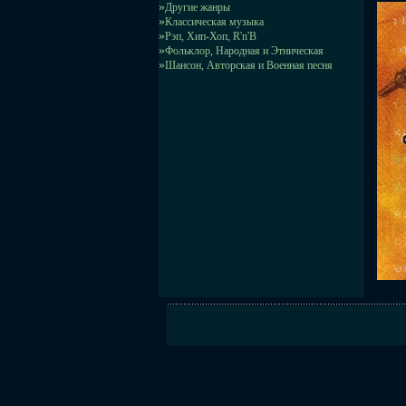
»
Другие жанры
»
Классическая музыка
»
Рэп, Хип-Хоп, R'n'B
»
Фольклор, Народная и Этническая
»
Шансон, Авторская и Военная песня