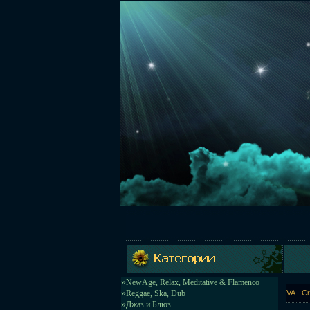
»
NewAge, Relax, Meditative & Flamenco
»
Reggae, Ska, Dub
VA - C
»
Джаз и Блюз