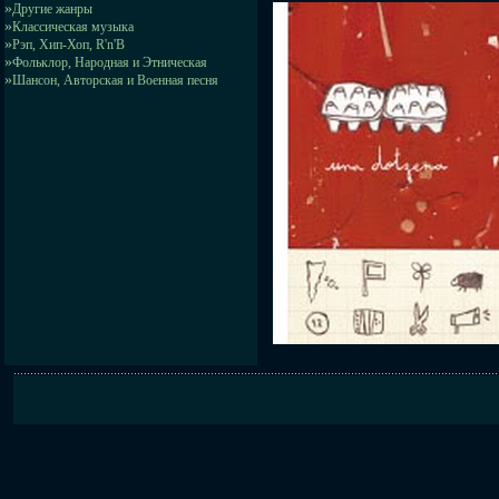
»
Другие жанры
»
Классическая музыка
»
Рэп, Хип-Хоп, R'n'B
»
Фольклор, Народная и Этническая
»
Шансон, Авторская и Военная песня