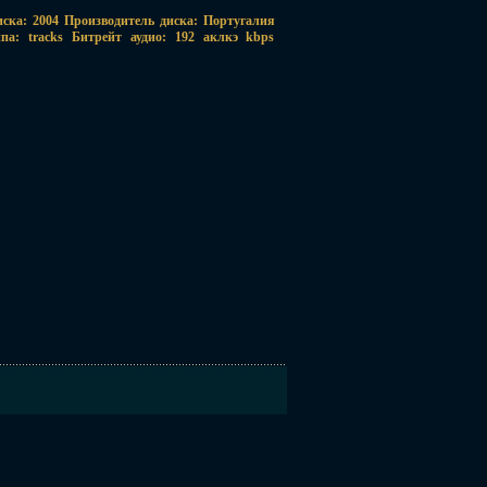
ска: 2004 Производитель диска: Португалия
а: tracks Битрейт аудио: 192 аклкэ kbps