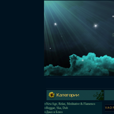
»
NewAge, Relax, Meditative & Flamenco
»
Reggae, Ska, Dub
V A O 
»
Джаз и Блюз