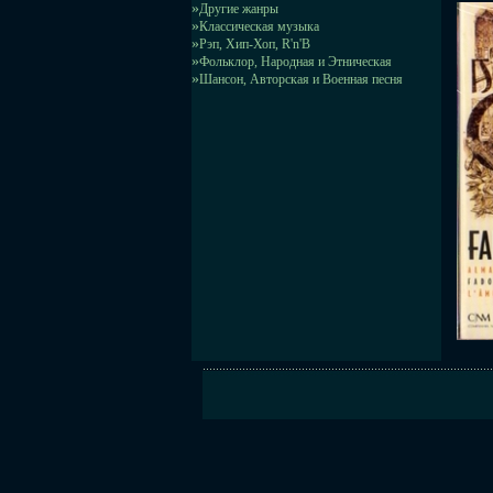
»
Другие жанры
»
Классическая музыка
»
Рэп, Хип-Хоп, R'n'B
»
Фольклор, Народная и Этническая
»
Шансон, Авторская и Военная песня