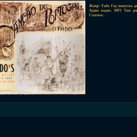
Жанр: Fado Год выпуска ди
Аудио кодек: MP3 Тип рип
Ссылка:.