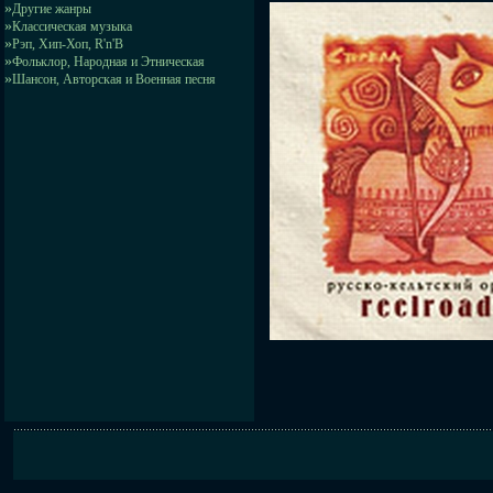
»
Другие жанры
»
Классическая музыка
»
Рэп, Хип-Хоп, R'n'B
»
Фольклор, Народная и Этническая
»
Шансон, Авторская и Военная песня