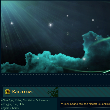
»
NewAge, Relax, Meditative & Flamenco
»
Reggae, Ska, Dub
Рушель Блаво Кто дал людям исцеляющ
»
Джаз и Блюз