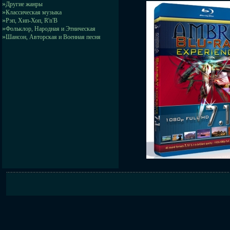
»
Другие жанры
»
Классическая музыка
»
Рэп, Хип-Хоп, R'n'B
»
Фольклор, Народная и Этническая
»
Шансон, Авторская и Военная песня