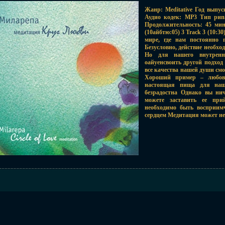
Жанр: Meditative Год выпус
Аудио кодек: MP3 Тип рипа
Продолжительность: 45 мин 
(10айбтю:05) 3 Track 3 (10:30
мире, где нам постоянно 
Безусловно, действие необх
Но для нашего внутренн
оайуенсвоить другой подход 
все качества нашей души см
Хороший пример – любовь
настоящая пища для наш
безрадостна Однако вы ни
можете заставить ее при
необходимо быть восприим
сердцем Медитация может не