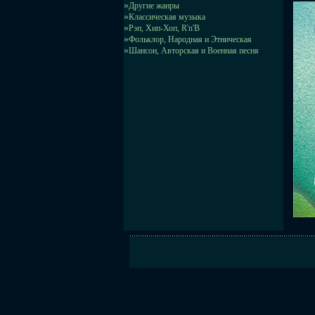
»
Другие жанры
»
Классическая музыка
»
Рэп, Хип-Хоп, R'n'B
»
Фольклор, Народная и Этническая
»
Шансон, Авторская и Военная песня