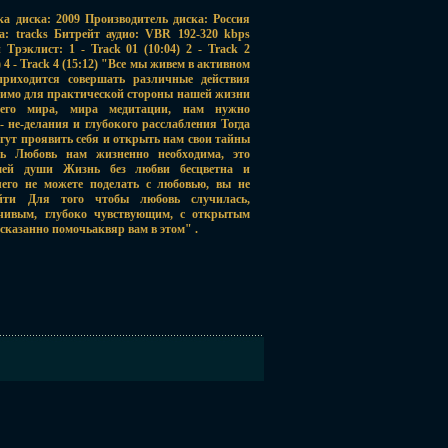
ка диска: 2009 Производитель диска: Россия
: tracks Битрейт аудио: VBR 192-320 kbps
Трэклист: 1 - Track 01 (10:04) 2 - Track 2
) 4 - Track 4 (15:12) "Все мы живем в активном
приходится совершать различные действия
одимо для практической стороны нашей жизни
его мира, мира медитации, нам нужно
- не-делания и глубокого расслабления Тогда
огут проявить себя и открыть нам свои тайны
 Любовь нам жизненно необходима, это
ей души Жизнь без любви бесцветна и
чего не можете поделать с любовью, вы не
йти Для того чтобы любовь случилась,
чивым, глубоко чувствующим, с открытым
сказанно помочьаквяр вам в этом" .