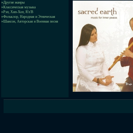
»
Другие жанры
»
Классическая музыка
»
Рэп, Хип-Хоп, R'n'B
»
Фольклор, Народная и Этническая
»
Шансон, Авторская и Военная песня