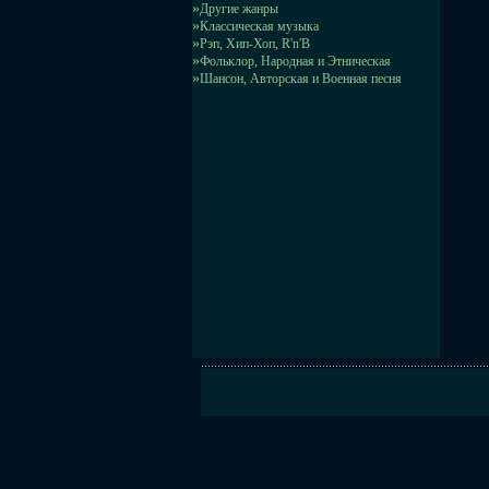
»
Другие жанры
»
Классическая музыка
»
Рэп, Хип-Хоп, R'n'B
»
Фольклор, Народная и Этническая
»
Шансон, Авторская и Военная песня