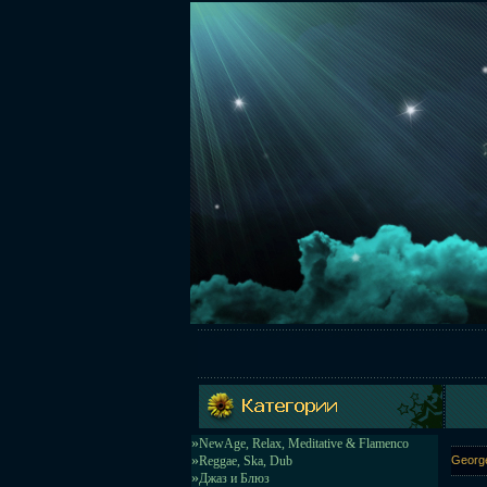
»
NewAge, Relax, Meditative & Flamenco
»
Reggae, Ska, Dub
George
»
Джаз и Блюз