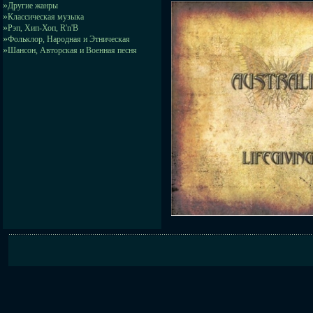
»
Другие жанры
»
Классическая музыка
»
Рэп, Хип-Хоп, R'n'B
»
Фольклор, Народная и Этническая
»
Шансон, Авторская и Военная песня