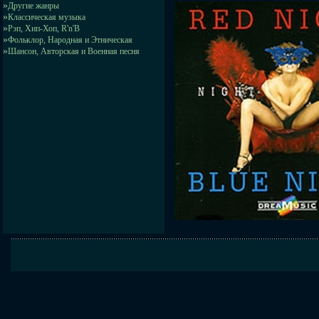
»
Другие жанры
»
Классическая музыка
»
Рэп, Хип-Хоп, R'n'B
»
Фольклор, Народная и Этническая
»
Шансон, Авторская и Военная песня