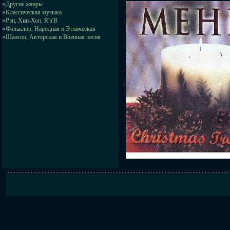
»
Другие жанры
»
Классическая музыка
»
Рэп, Хип-Хоп, R'n'B
»
Фольклор, Народная и Этническая
»
Шансон, Авторская и Военная песня