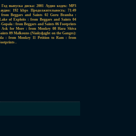
 Год выпуска диска: 2001 Аудио кодек: MP3
аудио: 192 kbps Продолжительность: 71:49
 from Beggars and Saints 02 Guru Bramha :
Lake of Exploits : from Beggars and Saints 04
5 Gopala : from Beggars and Saints 06 Footprints
't Ask for More : from Monkey 08 Hara Shiva
aints 09 Malkouns (Niайуфдght on the Ganges):
nda : from Monkey 11 Petition to Ram : from
otprints .