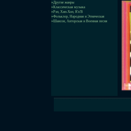
»
Другие жанры
»
Классическая музыка
»
Рэп, Хип-Хоп, R'n'B
»
Фольклор, Народная и Этническая
»
Шансон, Авторская и Военная песня