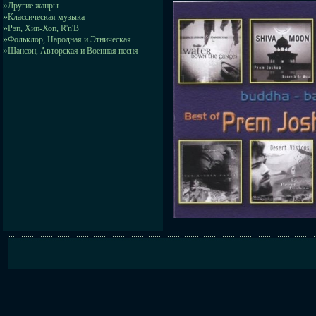
»
Другие жанры
»
Классическая музыка
»
Рэп, Хип-Хоп, R'n'B
»
Фольклор, Народная и Этническая
»
Шансон, Авторская и Военная песня