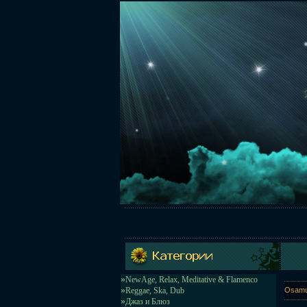
»
NewAge, Relax, Meditative & Flamenco
»
Reggae, Ska, Dub
Osamu 
»
Джаз и Блюз