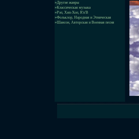
»
Другие жанры
»
Классическая музыка
»
Рэп, Хип-Хоп, R'n'B
»
Фольклор, Народная и Этническая
»
Шансон, Авторская и Военная песня