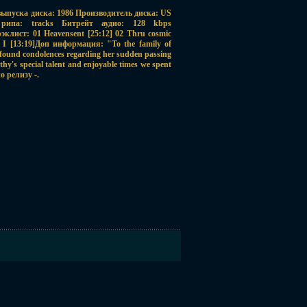
выпуска диска: 1986 Производитель диска: US
ипа: tracks Битрейт аудио: 128 kbps
клист: 01 Heavensent [25:12] 02 Thru cosmic
o I [13:19]Доп информация: "To the family of
found condolences regarding her sudden passing
y's special talent and enjoyable times we spent
 релизу -.