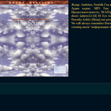
Жанр: Ambient, Neofolk Год 
Аудио кодек: MP3 Тип р
Продолжительность: 50:54Трэ
doors [айвчх12:14] 03 Eye t
Dorothy Ashby [Harp] our pro
We will always remember Doroth
creating music"информация по