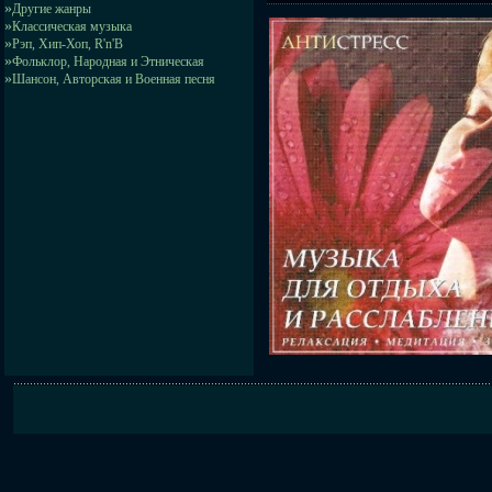
»
Другие жанры
»
Классическая музыка
»
Рэп, Хип-Хоп, R'n'B
»
Фольклор, Народная и Этническая
»
Шансон, Авторская и Военная песня