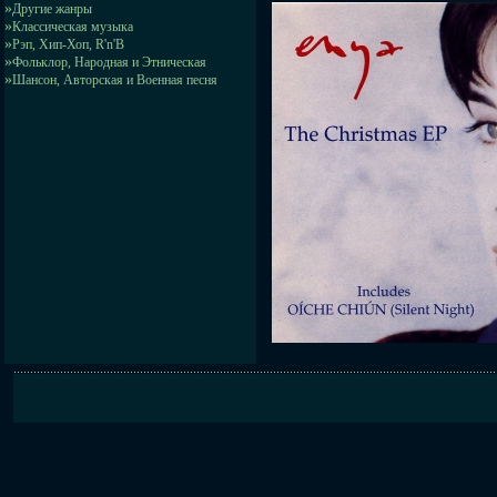
»
Другие жанры
»
Классическая музыка
»
Рэп, Хип-Хоп, R'n'B
»
Фольклор, Народная и Этническая
»
Шансон, Авторская и Военная песня