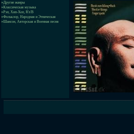
»
Другие жанры
»
Классическая музыка
»
Рэп, Хип-Хоп, R'n'B
»
Фольклор, Народная и Этническая
»
Шансон, Авторская и Военная песня