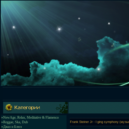
»
NewAge, Relax, Meditative & Flamenco
»
Reggae, Ska, Dub
Frank Steiner Jr - I ging symphony (му
»
Джаз и Блюз